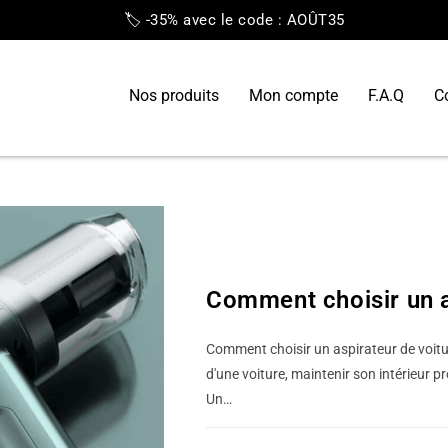
🏷️ -35% avec le code : AOÛT35
Nos produits
Mon compte
F.A.Q
C
BLOG
Comment choisir un as
Comment choisir un aspirateur de voitur
d'une voiture, maintenir son intérieur p
Un…