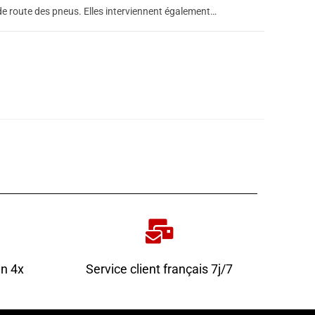
 de route des pneus. Elles interviennent également…
AOÛT 20, 2022
en 4x
Service client français 7j/7