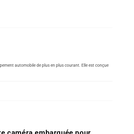
JUIN 7, 2023
ement automobile de plus en plus courant. Elle est conçue
MARS 21, 2023
re caméra embarquée pour