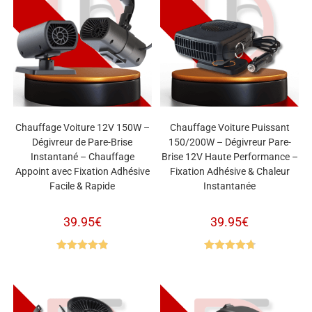
Chauffage Voiture 12V 150W –
Chauffage Voiture Puissant
Dégivreur de Pare-Brise
150/200W – Dégivreur Pare-
Instantané – Chauffage
Brise 12V Haute Performance –
Appoint avec Fixation Adhésive
Fixation Adhésive & Chaleur
Facile & Rapide
Instantanée
39.95
€
39.95
€
Note
4.90
Note
4.80
sur 5
sur 5