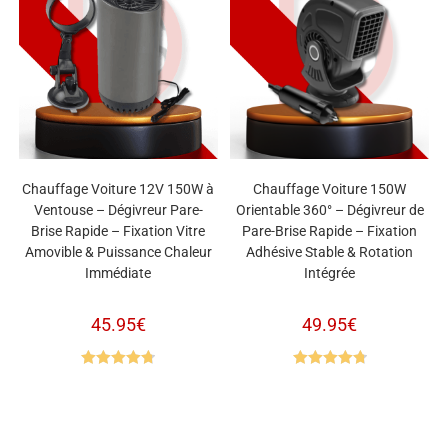
Chauffage Voiture 12V 150W à
Chauffage Voiture 150W
Ventouse – Dégivreur Pare-
Orientable 360° – Dégivreur de
Brise Rapide – Fixation Vitre
Pare-Brise Rapide – Fixation
Amovible & Puissance Chaleur
Adhésive Stable & Rotation
Immédiate
Intégrée
45.95
€
49.95
€
Note
4.80
Note
4.82
sur 5
sur 5