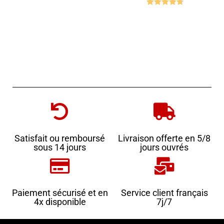
Note
4.71
Note
4.82
sur 5
sur 5
Satisfait ou remboursé
Livraison offerte en 5/8
sous 14 jours
jours ouvrés
Paiement sécurisé et en
Service client français
4x disponible
7j/7