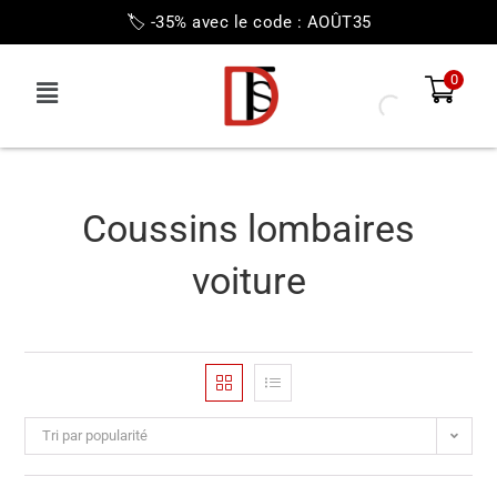
🏷️ -35% avec le code : AOÛT35
0
Coussins lombaires
voiture
Tri par popularité