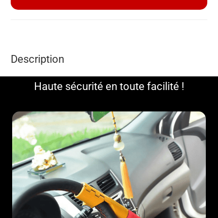
t
e
r
n
Description
a
t
i
Haute sécurité en toute facilité !
v
e
: