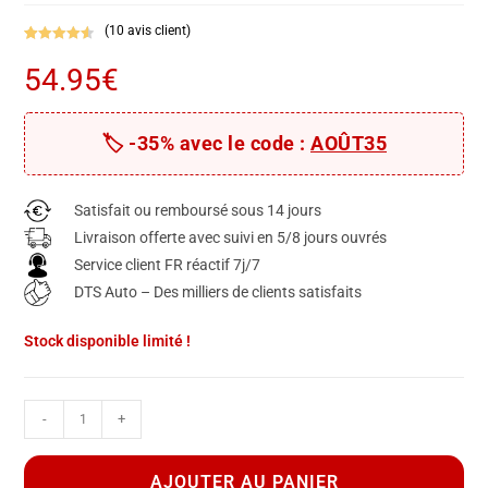
(
10
avis client)
Noté
10
4.60
54.95
€
sur 5
basé sur
notations
client
🏷️ -35% avec le code :
AOÛT35
Satisfait ou remboursé sous 14 jours
Livraison offerte avec suivi en 5/8 jours ouvrés
Service client FR réactif 7j/7
DTS Auto – Des milliers de clients satisfaits
Stock disponible limité !
-
+
A
l
AJOUTER AU PANIER