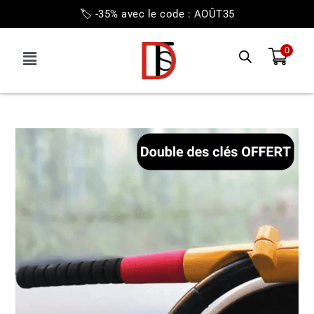
🏷️ -35% avec le code : AOÛT35
0