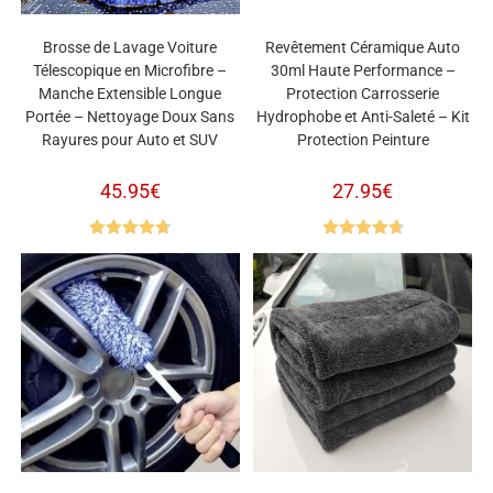
Brosse de Lavage Voiture
Revêtement Céramique Auto
Télescopique en Microfibre –
30ml Haute Performance –
Manche Extensible Longue
Protection Carrosserie
Portée – Nettoyage Doux Sans
Hydrophobe et Anti-Saleté – Kit
Rayures pour Auto et SUV
Protection Peinture
45.95
€
27.95
€
Note
4.80
Note
4.77
sur 5
sur 5