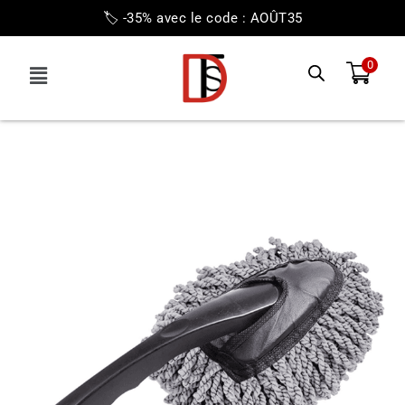
🏷️ -35% avec le code : AOÛT35
0