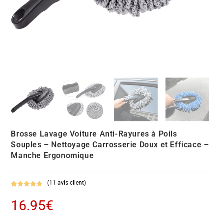
Brosse Lavage Voiture Anti-Rayures à Poils
Souples – Nettoyage Carrosserie Doux et Efficace –
Manche Ergonomique
(
11
avis client)
Noté
11
4.73
16.95
€
sur 5
basé sur