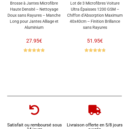
Brosse à Jantes Microfibre
Lot de 3 Microfibres Voiture
Haute Densité – Nettoyage
Ultra Épaisses 1200 GSM –
Doux sans Rayures – Manche
Chiffon d’Absorption Maximum
Long pour Jantes Alliage et
40x40cm – Finition Brillance
Aluminium
sans Rayures
27.95
€
51.95
€
Note
5.00
Note
4.83
sur 5
sur 5
Satisfait ou remboursé sous
Livraison offerte en 5/8 jours