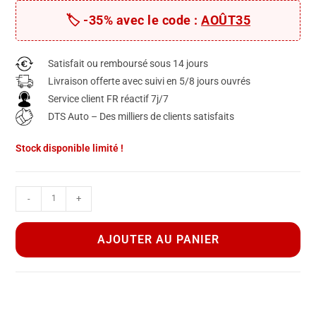
notations
client
🏷️ -35% avec le code :
AOÛT35
Satisfait ou remboursé sous 14 jours
Livraison offerte avec suivi en 5/8 jours ouvrés
Service client FR réactif 7j/7
DTS Auto – Des milliers de clients satisfaits
Stock disponible limité !
-
+
A
l
AJOUTER AU PANIER
t
e
r
n