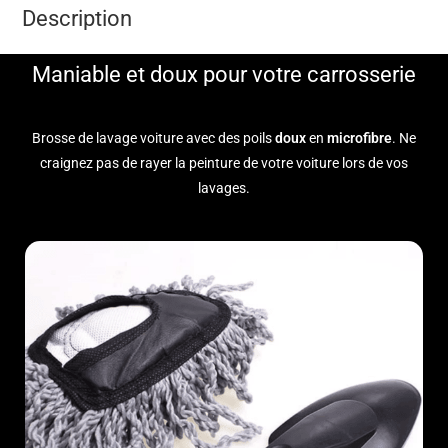
Description
a
t
i
Maniable et doux pour votre carrosserie
v
e
Brosse de lavage voiture avec des poils
doux
en
microfibre
. Ne
:
craignez pas de rayer la peinture de votre voiture lors de vos
lavages.