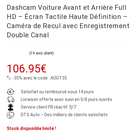
Dashcam Voiture Avant et Arrière Full
HD – Écran Tactile Haute Définition –
Caméra de Recul avec Enregistrement
Double Canal
(
19
avis client)
Noté
19
4.89
106.95
€
sur 5 basé
sur
notations
client
🏷️ -35% avec le code :
AOÛT35
Satisfait ou remboursé sous 14 jours
Livraison offerte avec suivi en 5/8 jours ouvrés
Service client FR réactif 7j/7
DTS Auto – Des milliers de clients satisfaits
Stock disponible limité !