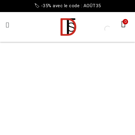
🏷️ -35% avec le code : AOÛT35
0