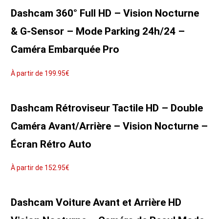
Note
4.92
sur 5
Dashcam 360° Full HD – Vision Nocturne
& G-Sensor – Mode Parking 24h/24 –
Caméra Embarquée Pro
À partir de
199.95
€
Note
4.80
sur 5
Dashcam Rétroviseur Tactile HD – Double
Caméra Avant/Arrière – Vision Nocturne –
Écran Rétro Auto
À partir de
152.95
€
Note
4.83
sur 5
Dashcam Voiture Avant et Arrière HD