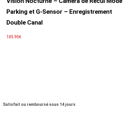
Vision Nocturne – Caméra de Recul Mode
Parking et G-Sensor – Enregistrement
Double Canal
105.95
€
Note
4.85
sur 5
Satisfait ou remboursé sous 14 jours