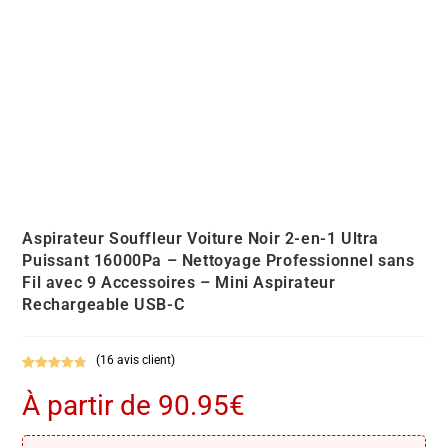
Aspirateur Souffleur Voiture Noir 2-en-1 Ultra
Puissant 16000Pa – Nettoyage Professionnel sans
Fil avec 9 Accessoires – Mini Aspirateur
Rechargeable USB-C
(
16
avis client)
Noté
16
4.88
À partir de
90.95
€
sur 5
basé sur
notations