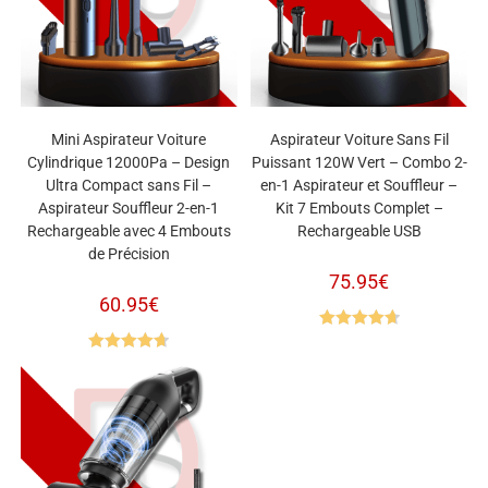
Mini Aspirateur Voiture
Aspirateur Voiture Sans Fil
Cylindrique 12000Pa – Design
Puissant 120W Vert – Combo 2-
Ultra Compact sans Fil –
en-1 Aspirateur et Souffleur –
Aspirateur Souffleur 2-en-1
Kit 7 Embouts Complet –
Rechargeable avec 4 Embouts
Rechargeable USB
de Précision
75.95
€
60.95
€
Note
4.73
Note
4.70
sur 5
sur 5