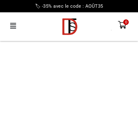
🏷️ -35% avec le code : AOÛT35
0