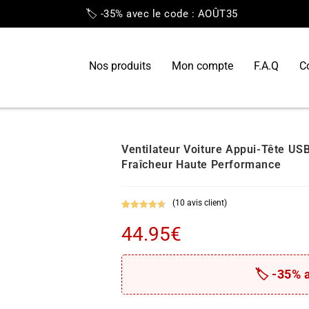
🏷️ -35% avec le code : AOÛT35
Nos produits
Mon compte
F.A.Q
C
Ventilateur Voiture Appui-Tête US
Fraîcheur Haute Performance
(
10
avis client)
Noté
10
4.70
44.95
€
sur 5
basé sur
notations
client
🏷️ -35% 