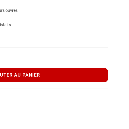
s
ours ouvrés
isfaits
UTER AU PANIER